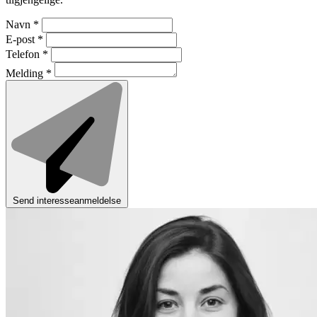
Navn
*
E-post
*
Telefon
*
Melding
*
Send interesseanmeldelse