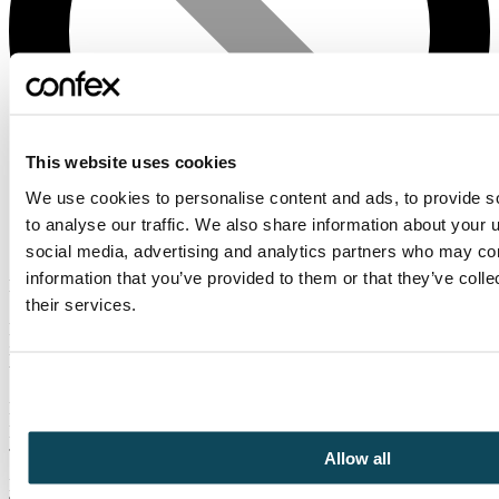
This website uses cookies
We use cookies to personalise content and ads, to provide s
to analyse our traffic. We also share information about your u
social media, advertising and analytics partners who may com
information that you’ve provided to them or that they’ve coll
Ingen datoer funnet
their services.
Er du interessert i å gå denne kursen? Vennligst fyll ut en
interesseanmeldelse så får du en e-post når nye datoer er
tilgjengelige.
Navn
*
E-post
*
Telefon
*
Allow all
Melding
*